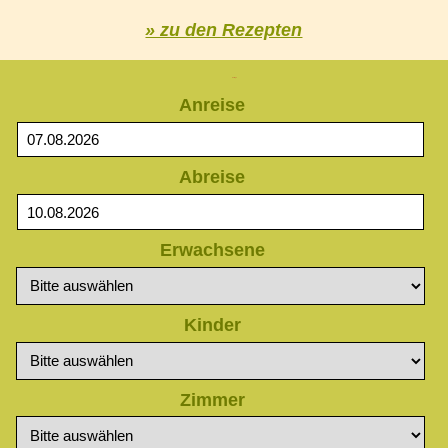
» zu den Rezepten
Anfrage
Anreise
Abreise
Erwachsene
Kinder
Zimmer